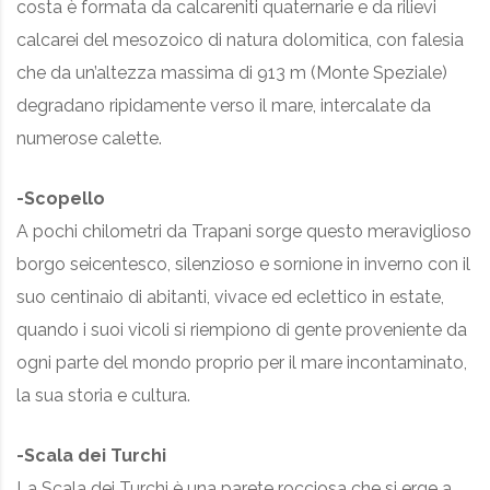
costa è formata da calcareniti quaternarie e da rilievi
calcarei del mesozoico di natura dolomitica, con falesia
che da un’altezza massima di 913 m (Monte Speziale)
degradano ripidamente verso il mare, intercalate da
numerose calette.
-Scopello
A pochi chilometri da Trapani sorge questo meraviglioso
borgo seicentesco, silenzioso e sornione in inverno con il
suo centinaio di abitanti, vivace ed eclettico in estate,
quando i suoi vicoli si riempiono di gente proveniente da
ogni parte del mondo proprio per il mare incontaminato,
la sua storia e cultura.
-Scala dei Turchi
La Scala dei Turchi è una parete rocciosa che si erge a