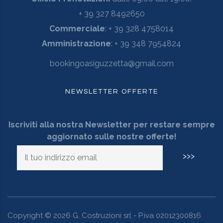
+ 39 327 8492650
Commerciale
: + 39 328 4758014
Amministrazione
: + 39 348 7954824
bookingoasiguzzetta@gmail.com
NEWSLETTER OFFERTE
Iscriviti alla nostra Newsletter per restare sempre
aggiornato sulle nostre offerte!
Copyright ©
2026
G. Costruzioni srl - P.iva 02012300816