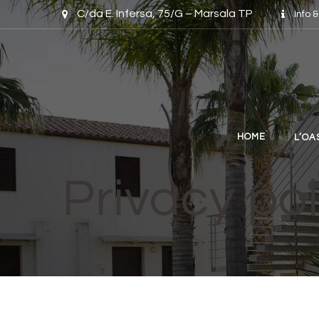
Skip to content
C/da E. Infersa, 75/G – Marsala TP
Info 
HOME
L’OA
Privacy pol