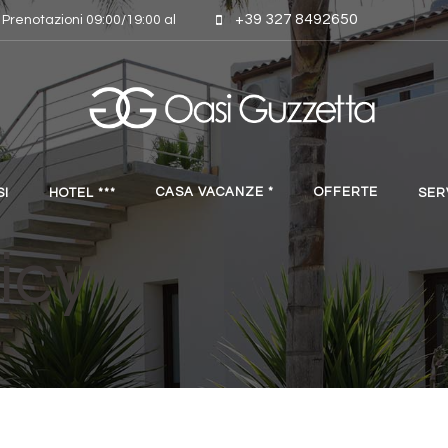
+39 327 8492650
& Prenotazioni 09:00/19:00 al
CASA VACANZE *
OFFERTE
SI
HOTEL ***
SER
icy