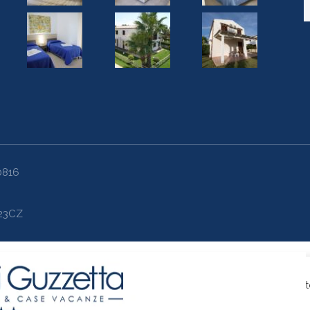
00816
423CZ
 più pertinente ricordando le tue preferenze e visite. Cliccando su
puoi visitare "Impostazioni Cookie" per fornire un consenso controllat
Traduci »