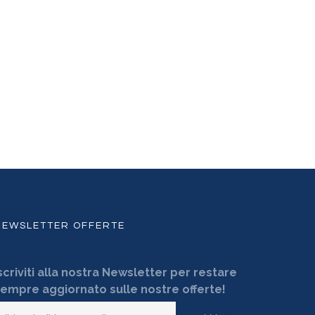
NEWSLETTER OFFERTE
scriviti alla nostra Newsletter per restare
empre aggiornato sulle nostre offerte!