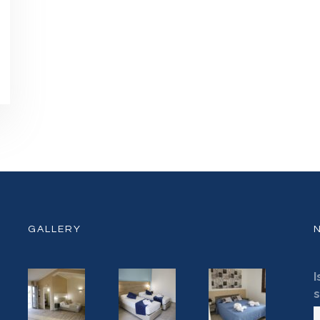
GALLERY
I
s