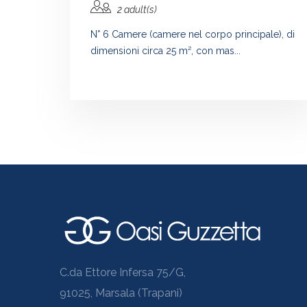
2 adult(s)
N° 6 Camere (camere nel corpo principale), di
dimensioni circa 25 m², con mas...
C.da Ettore Infersa 75/G,
91025, Marsala (Trapani)