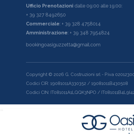
Ufficio Prenotazioni
dalle 09:00 alle 19:00:
+ 39 327 8492650
Commerciale
: + 39 328 4758014
Amministrazione
: + 39 348 7954824
bookingoasiguzzetta@gmail.com
Copyright ©
2026
G. Costruzioni srl - P.iva 020123
Codici CIR: 19081011A330352 / 19081011B430508
Codici CIN: IT081011A1LQQK3NPO / IT081011B4L9I
Utilizziamo i cookie sul nostro sito Web per offrirti l'esperienza
“Accetta tutto”, acconsenti all'uso di TUTTI i cookie. Tuttavia, 
Leggi altro