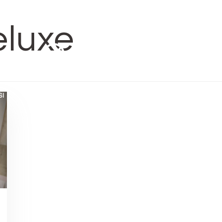
+39 327 8492650
& Prenotazioni 09:00/19:00 al
luxe
CASA VACANZE *
OFFERTE
SI
HOTEL ***
SER