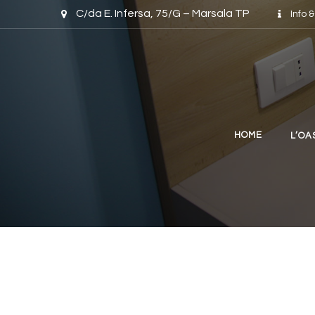
Skip to content
C/da E. Infersa, 75/G – Marsala TP
Info 
HOME
L’OA