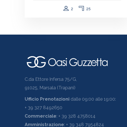
2
25
C.da Ettore Infersa 75/G,
91025, Marsala (Trapani)
Ufficio Prenotazioni
dalle 09:00 alle 19:00:
+ 39 327 8492650
Commerciale
: + 39 328 4758014
Amministrazione
: + 39 348 7954824