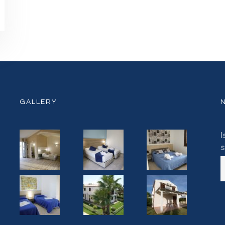
GALLERY
I
s